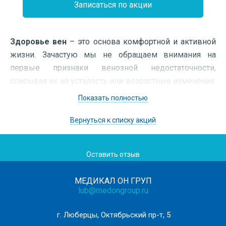
Записаться по акции
Здоровье вен
– это основа комфортной и активной
жизни. Зачастую мы не обращаем внимания на
первые признаки венозной недостаточности,
списывая их на усталость или возрастные изменения.
Однако, своевременное обращение к флебологу
Показать полностью
может предотвратить развитие серьезных
осложнений, таких как
варикозная
Вернуться к списку акций
болезнь
,
тромбофлебит
и
тромбоз глубоких вен
.
Оставить отзыв
Специальное предложение*:
МЕДИКАЛ ОН ГРУП
lub@medongroup.ru
Комплексный
прием врача-флеболога + УЗИ вен
нижних конечностей
—
25
0
0 ₽
г. Люберцы, Октябрьский пр-т, 5