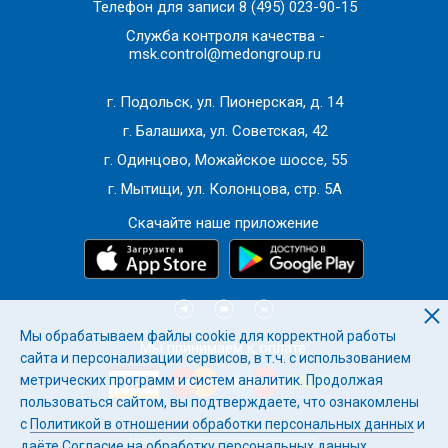
Телефон для записи
8 (495) 023-90-15
Консультация врача-флеболога
необходима, если
Служба контроля качества -
msk.control@medongroup.ru
вы замечаете у себя следующие симптомы:
г. Подольск, ул. Пионерская, д. 14
г. Балашиха, ул. Советская, 42
г. Одинцово, Можайское шоссе, 55
г. Мытищи, ул. Колонцова, стр. 5А
Скачайте наше приложение
тяжесть и усталость в ногах, особенно к вечеру
отеки голеней и стоп
расширенные вены, сосудистые звездочки или
сетки
Мы обрабатываем файлы cookie для корректной работы
ночные судороги в ногах
Мы принимаем к оплате:
сайта и персонализации сервисов, в т.ч. с использованием
боли в икроножных мышцах при ходьбе
метрических программ и систем аналитик. Продолжая
изменение цвета кожи на голенях
пользоваться сайтом, вы подтверждаете, что ознакомлены
с
Политикой в отношении обработки персональных данных
и
Имеются противопоказания.
даёте
Согласие на обработку персональных данных
.