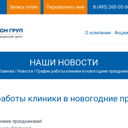
Запись online
Перезвонить мне
8 (495) 260-05-0
О компании
Акции
НАШИ НОВОСТИ
Главная
/
Новости
/
График работы клиники в новогодние праздник
работы клиники в новогодние п
дними праздниками!