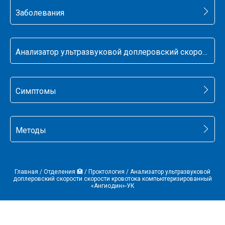
Заболевания
Анализатор ультразвуковой доплеровский скорости скорости кровотока компьютеризированный «Ангиодин»-УК
Симптомы
Методы
Главная
/
Отделения 🏥
/
Проктология
/
Анализатор ультразвуковой
доплеровский скорости скорости кровотока компьютеризированный
«Ангиодин»-УК