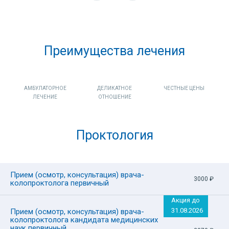
кандидат медицинских наук
 года
Опыт
Опыт работы: с 2016 года
0 руб.
Цена 
Цена приема: от 2970 руб.
Преимущества лечения
АМБУЛАТОРНОЕ
ДЕЛИКАТНОЕ
ЧЕСТНЫЕ ЦЕНЫ
ЛЕЧЕНИЕ
ОТНОШЕНИЕ
Проктология
Прием (осмотр, консультация) врача-
3000
₽
колопроктолога первичный
Акция до
31.08.2026
Прием (осмотр, консультация) врача-
Сбор жалоб и анамнеза
колопроктолога кандидата медицинских
Общий визуальный осмотр и пальцевое ректальное
наук первичный