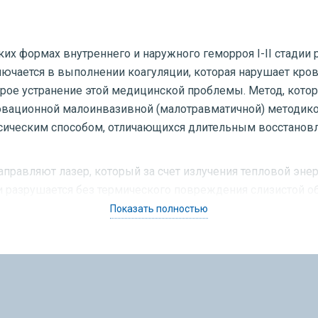
их формах внутреннего и наружного геморроя I-II стадии 
аключается в выполнении коагуляции, которая нарушает кр
рое устранение этой медицинской проблемы. Метод, котор
новационной малоинвазивной (малотравматичной) методико
сическим способом, отличающихся длительным восстано
аправляют лазер, который за счет излучения тепловой энер
ки разрушается без термического повреждения слизистой 
 случае наружного геморроя с помощью лазера увеличенны
Показать полностью
возникновения кровотечения. Тонкая фокусировка позволяе
век излечивается от геморроя с минимальной травмой, с с
нних стадиях зачастую достаточно проведения одной проц