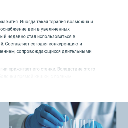
развития. Иногда такая терапия возможна и
овоснабжение вен в увеличенных
ый недавно стал использоваться в
й. Составляет сегодня конкуренцию и
влением, сопровождающихся длительными
гии прижигает его стенки. Вследствие этого
оболочки прямой кишки, с полным
й узел отсекается. После этого
т добиться максимального эффекта, не
охранением запирательного аппарата прямой
едуры лазерной коагуляции, в более