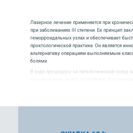
Лазерное лечение применяется при хроническ
при заболеваниях III степени. Ее принцип з
геморроидальных узлах и обеспечивает быст
проктологической практике. Он является ин
альтернативу операциям выполняемым клас
болями.
В ходе процедуры на патологический сосуд н
процесса вена теряет свой объем, фактичес
сохранением функции анального сфинктера. В
коагулируется его ножка, что снижает риск 
затронув здоровые ткани. В результате чело
кишки.Для полного излечения геморроя на ра
сложных случаях – нескольких.
Преимущества метода: