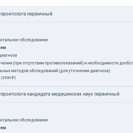
лопроктолога первичный
ектальное обследование
лем
диагноза
чения (при отсутствии противопоказаний) и необходимости дооб
ьных методов обследований (для уточнения диагноза)
 (3300 ₽)
лопроктолога кандидата медицинских наук первичный
ектальное обследование
лем