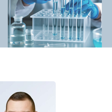
ложненном хроническом геморрое III стадии
еделением лазерного пучка. Они излучают
и не обугливаются, подлежащая слизистая
рцы. Мы используем современное