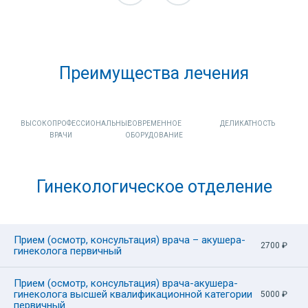
колог
Врач – акушер-гинеколог, врач
Врач 
ультразвуковой диагностики
эндокрино
 года
Опыт работы: с 1982 года
0 руб.
Опыт
Цена приема: от 2700 руб.
Цена 
Преимущества лечения
ВЫСОКОПРОФЕССИОНАЛЬНЫЕ
СОВРЕМЕННОЕ
ДЕЛИКАТНОСТЬ
ВРАЧИ
ОБОРУДОВАНИЕ
Гинекологическое отделение
Прием (осмотр, консультация) врача – акушера-
2700
₽
гинеколога первичный
Прием (осмотр, консультация) врача-акушера-
Сбор жалоб и анамнеза
гинеколога высшей квалификационной категории
5000
₽
первичный