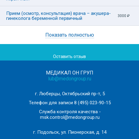
Осмотр на кресле при помощи зеркал, бимануальное
влагалищное исследование
Прием (осмотр, консультация) врача – акушера-
Осмотр и пальпация молочных желез
3000
₽
гинеколога беременной первичный
Постановка диагноза /предварительного диагноза
Рекомендации по тактике дальнейшего лечения (при
Показать полностью
Сбор жалоб и анамнеза
отсутствии противопоказаний и необходимости
Общий визуальный осмотр с оценкой
дообследования)/наблюдения
антропометрических показателей
Назначение лабораторных и инструментальных
Оставить отзыв
Осмотр на кресле при помощи зеркал, бимануальное
методов обследований (для уточнения диагноза)
влагалищное исследование
МЕДИКАЛ ОН ГРУП
Осмотр и пальпация молочных желез
lub@medongroup.ru
Назначение лабораторных и инструментальных
методов обследований (для уточнения диагноза)
г. Люберцы, Октябрьский пр-т, 5
Рекомендации по тактике ведения беременности/иных
Телефон для записи
8 (495) 023-90-15
вопросов после получения результатов
Служба контроля качества -
дополнительного обследования
msk.control@medongroup.ru
Назначение лабораторных и инструментальных
г. Подольск, ул. Пионерская, д. 14
методов обследований