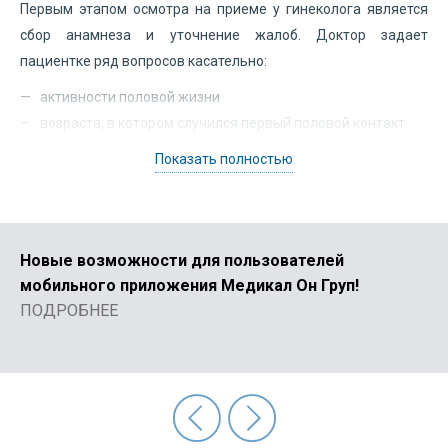
Первым этапом осмотра на приеме у гинеколога является
сбор анамнеза и уточнение жалоб. Доктор задает
пациентке ряд вопросов касательно:
активности половой жизни
возраста, в котором случился первый половой контакт
планирования беременности в скором времени
Показать полностью
методов предохранения от нежелательной
беременности
особенностей менструального цикла
(продолжительности, регулярности, обильности)
Новые возможности для пользователей
перенесенных беременностей
мобильного приложения Медикал Он Груп!
ранее диагностируемых гинекологических заболеваний
ПОДРОБНЕЕ
Помимо непосредственной консультации, прием гинеколога
также включает визуальный осмотр половых органов,
молочных желез, кожи, лимфоузлов в паховой области. Это
позволяет выявить различные уплотнения, определить