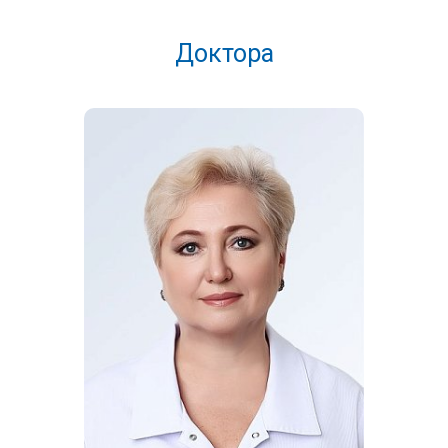
изменение формы груди или соска, обнаружить
покраснения, раздражения, патологические выделения и
Доктора
т.д.
Во время внутреннего осмотра у гинеколога используются
специальные вагинальные зеркала разных размеров.
Благодаря им врач оценивает состояние слизистой
влагалища и шейки матки. Это незаменимый метод
диагностики эрозии, эктопии, кист, различных
новообразований. Если доктор является гинекологом с
многолетним опытом, то пациентки во время осмотра, как
правило, не испытывают стеснений. В ходе исследования с
зеркалами для диагностирования различных патологий
выполняется соскоб с шейки матки, а биоматериал
направляется в лабораторию на бактериологический и
цитологический анализ.
Во время приема платного гинеколога обязательно
проводится бимануальное исследование, которое