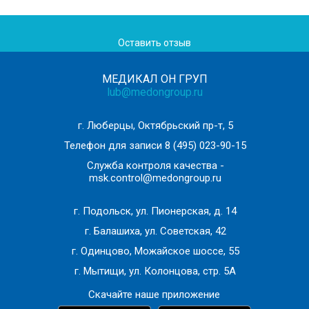
методики, в том числе аргоноплазменная коагуляция.
Оставить отзыв
Когда нужен прием у врача-
гинеколога?
МЕДИКАЛ ОН ГРУП
lub@medongroup.ru
Гинеколог – это женский врач, которого нужно посещать
дважды в год даже при отсутствии патологический
г. Люберцы, Октябрьский пр-т, 5
изменений. Внеплановый визит к специалисту нужен при:
Телефон для записи
8 (495) 023-90-15
болях в нижней части живота
Служба контроля качества -
нарушениях менструального цикла
msk.control@medongroup.ru
слишком обильных или скудных менструациях
непривычных выделениях из влагалища (увеличении
г. Подольск, ул. Пионерская, д. 14
объема, цвета, запаха)
г. Балашиха, ул. Советская, 42
появлении симптомов климакса
г. Одинцово, Можайское шоссе, 55
болях в груди
г. Мытищи, ул. Колонцова, стр. 5А
болезненных ощущениях при половом акте
Скачайте наше приложение
зуде, жжении в области половых органов