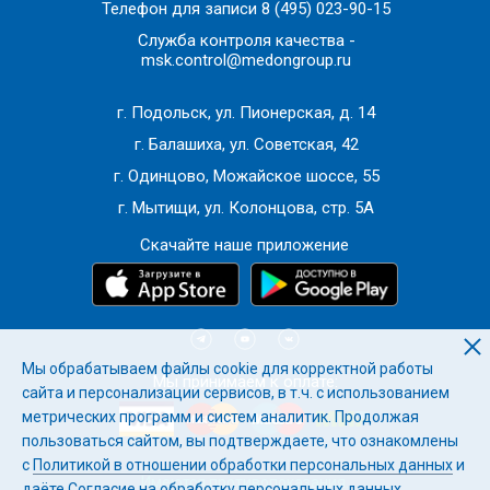
Рекомендации по тактике ведения беременности/иных
Телефон для записи
8 (495) 023-90-15
вопросов после получения результатов
Служба контроля качества -
дополнительного обследования
msk.control@medongroup.ru
Назначение лабораторных и инструментальных
г. Подольск, ул. Пионерская, д. 14
методов обследований
г. Балашиха, ул. Советская, 42
г. Одинцово, Можайское шоссе, 55
г. Мытищи, ул. Колонцова, стр. 5А
Скачайте наше приложение
Мы обрабатываем файлы cookie для корректной работы
Мы принимаем к оплате:
сайта и персонализации сервисов, в т.ч. с использованием
метрических программ и систем аналитик. Продолжая
пользоваться сайтом, вы подтверждаете, что ознакомлены
с
Политикой в отношении обработки персональных данных
и
Имеются противопоказания.
даёте
Согласие на обработку персональных данных
.