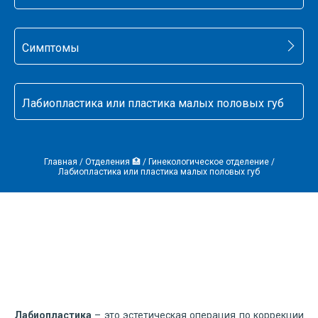
Симптомы
Лабиопластика или пластика малых половых губ
Главная
/
Отделения 🏥
/
Гинекологическое отделение
/
Лабиопластика или пластика малых половых губ
Лабиопластика
– это эстетическая операция по коррекции