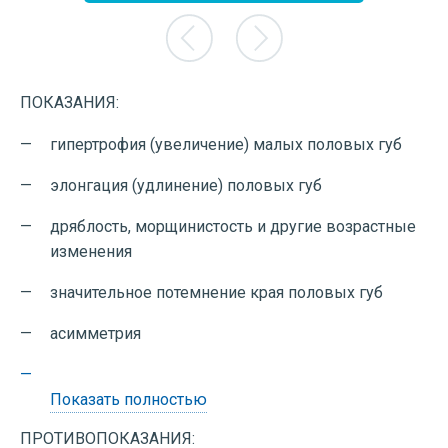
 Демянюк
Ольга Александровна Вершкова
Ольга 
колог
Врач – акушер-гинеколог, врач
Врач 
ультразвуковой диагностики
эндокрино
 года
Опыт работы: с 1982 года
ПОКАЗАНИЯ:
0 руб.
Опыт
Цена приема: от 2700 руб.
гипертрофия (увеличение) малых половых губ
Цена 
элонгация (удлинение) половых губ
дряблость, морщинистость и другие возрастные
изменения
значительное потемнение края половых губ
асимметрия
Показать полностью
ПРОТИВОПОКАЗАНИЯ: