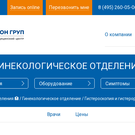
Запись online
Перезвонить мне
8 (495) 260-05-0
О компании
ИНЕКОЛОГИЧЕСКОЕ ОТДЕЛЕН
я
Оборудование
Симптомы
еления 🏥
/
Гинекологическое отделение
/
Гистероскопия и гистеро
Врачи
Цены