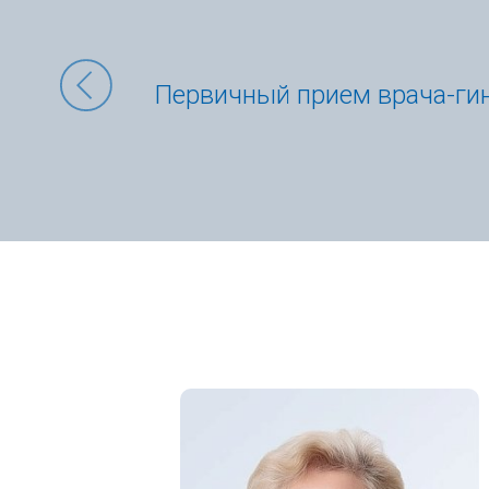
Новые возможности дл
При всех данных патологиях основополагаю
–оперативное лечение, гормональная терап
приложения Медикал Он
петлей без использования энергии, путем
определяется врачом в зависимости от ц
ПОДРОБНЕЕ
репродуктивной функции используются самы
матки (при отсутствии противопоказаний), и
При диагностике любой внутриматочной пато
Гистерорезектоскопия - это внутрим
Показаниями являются:
полипы эндометрия
гиперплазия эндометрия
подслизистая (субмукозная) миома матки;
внутриматочная перегородка;