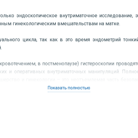
олько эндоскопическое внутриматочное исследование, э
нным гинекологическим вмешательствам на матке.
уального цикла, так как в это время эндометрий тонки
.
 кровотечением, в постменопаузе) гистероскопии проводя
ских и оперативных внутриматочных манипуляций. Полн
шерство и гинекологии – это неотъемлемая часть безопа
едения, объема предоперационного обследования и по
Показать полностью
иопсия эндометрия