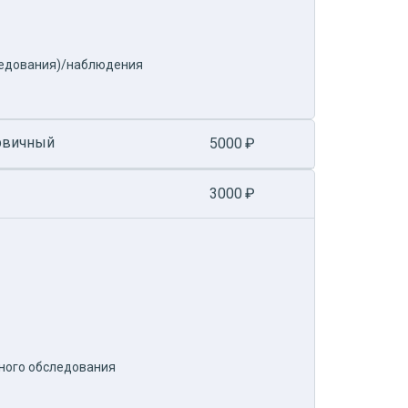
ледования)/наблюдения
ервичный
5000
₽
3000
₽
ного обследования