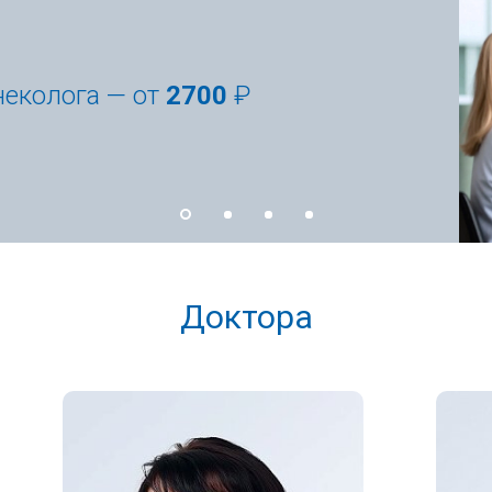
я пользователей мобильного
щим компонентом является морфологическое уточнение 
ия или динамическое наблюдение. Биопсия эндометрия м
 Груп!
 вакуум-аспирации, пайпель-биопсии, раздельного выск
елей и репродуктивных планов пациентки. При беспло
е щадящие методы без повреждения базального слоя эн
спользование противоспаечных барьеров внутриматочно.
логии диагностическая гистероскопия переходит в операт
аточная эндоскопическая хирургия различной с
Доктора