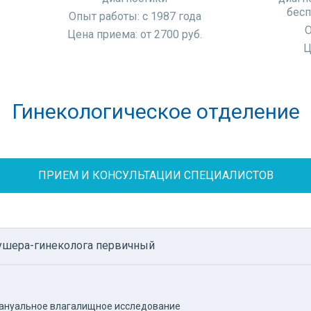
нента субмукозного миоматозного узла,
бесп
Опыт работы: с 1987 года
родки,
О
Цена приема: от 2700 руб.
(синехии) в полости матки;
Ц
х операций на органах брюшной полости и малого таз
Гинекологическое отделение
в внутриматочно
вки согласно клиническим протоколам.
ПРИЕМ И КОНСУЛЬТАЦИИ СПЕЦИАЛИСТОВ
ой степени сложности проводятся в Медикал Он Груп г
ощи, то есть ведение пациента в послеоперационном п
кушера-гинеколога первичный
имануальное влагалищное исследование