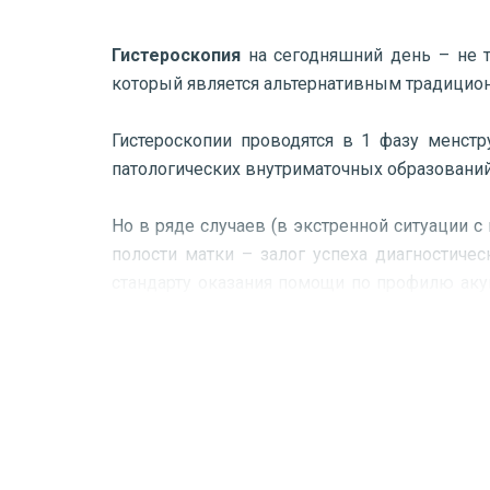
Гистероскопия
на сегодняшний день – не т
который является альтернативным традицио
Гистероскопии проводятся в 1 фазу менстр
патологических внутриматочных образований
Но в ряде случаев (в экстренной ситуации с
полости матки – залог успеха диагностиче
стандарту оказания помощи по профилю аку
Персонализация и уточнение сроков пров
консультации.
Диагностическая гистероскопия и б
Показаниями к гистероскопии являются: