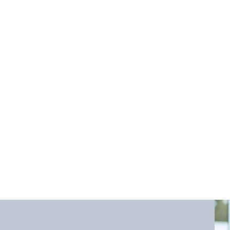
рия;
н детородного возраста;
после операций на матке;
рапии.