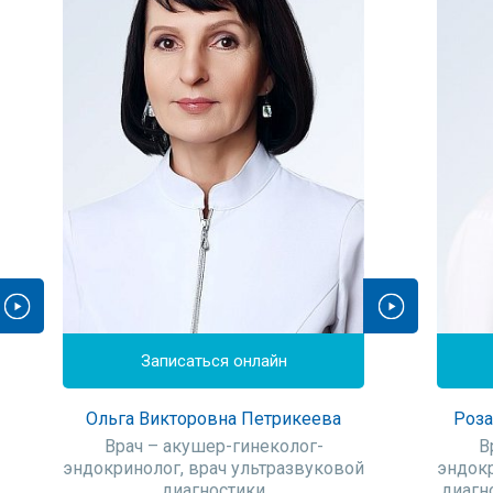
ластика гистерорезектсокопическая;
ниях к гормонотерапии, рецидивирующих гиперпластичес
ри противопоказаниях к гистерэктомии.
ются полипы матки с коагуляцией основания, подслизисты
пасности и качества внутриматочной хирургии, используе
исследование, проводимое во время операции для контр
Записаться онлайн
тся при необходимости контролировать гистерорезектоско
Ольга Викторовна Петрикеева
Роза
Врач – акушер-гинеколог-
В
эндокринолог, врач ультразвуковой
эндокр
диагностики
диагн