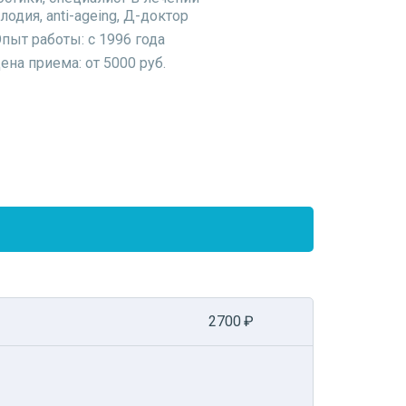
лодия, anti-ageing, Д-доктор
пыт работы: с 1996 года
ена приема: от 5000 руб.
а (сальпингоовариолизис, консервативная
инекологами-хирургами, при этом полностью
ериоде в постоянном контакте с клиникой и
2700
₽