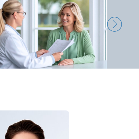
диагноза, определяющее дальнейшую тактику
ожет быть взята мультифокально, прицельно
абливания эндометрия и эндоцервикса. Это
дии, невынашивании, при нереализованной
дометрия, предоперационный прайминг шейки
ивную с помощью гистерорезектоскопа.
тепени сложности.