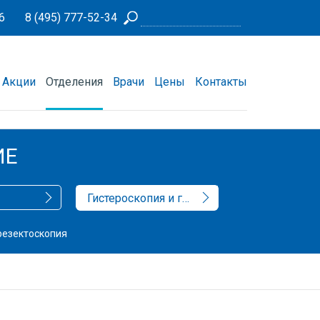
6
8 (495) 777-52-34
Акции
Отделения
Врачи
Цены
Контакты
ИЕ
Гистероскопия и гистерорезектоскопия
резектоскопия